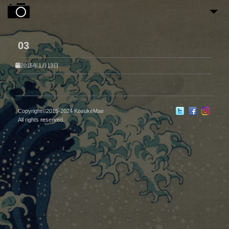
NEWS
03
2
PRIVATE WORKS
2015年1月13日
CLIENT WORKS
PROFILE
BOOKS
Copyright©2015-2024 KosukeMae
All rights reserved.
CONTACT